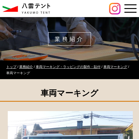
このページの本文へ
業務紹介
現
トップ
/
業務紹介
/
車両マーキング・ラッピングの製作・貼付
/
車両マーキング
/
在
車両マーキング
の
位
車両マーキング
置：