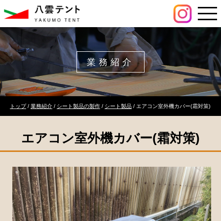
このページの本文へ
業務紹介
現
トップ
/
業務紹介
/
シート製品の製作
/
シート製品
/
エアコン室外機カバー(霜対策)
在
の
エアコン室外機カバー(霜対策)
位
置：